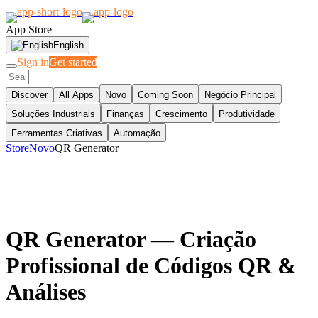
App Store
English
Sign in
Get started
Discover
All Apps
Novo
Coming Soon
Negócio Principal
Soluções Industriais
Finanças
Crescimento
Produtividade
Ferramentas Criativas
Automação
Store
Novo
QR Generator
QR Generator
— Criação
Profissional de Códigos QR &
Análises