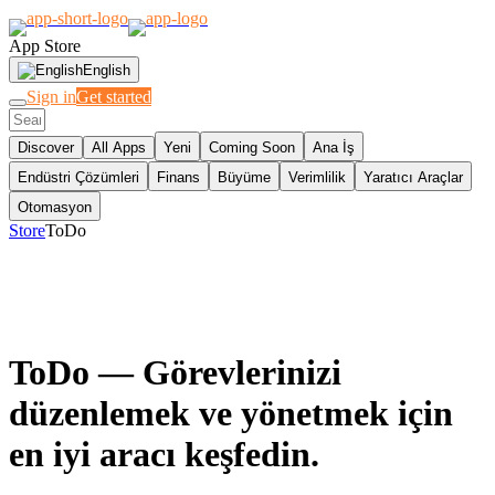
App Store
English
Sign in
Get started
Discover
All Apps
Yeni
Coming Soon
Ana İş
Endüstri Çözümleri
Finans
Büyüme
Verimlilik
Yaratıcı Araçlar
Otomasyon
Store
ToDo
ToDo
— Görevlerinizi
düzenlemek ve yönetmek için
en iyi aracı keşfedin.