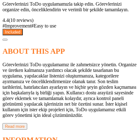
Görevlerinizi ToDo uygulamamızla takip edin. Görevlerinizi
organize edin, önceliklendirin ve verimli bir şekilde tamamlayın.
4.4
(10 reviews)
#
Improvement
#
Easy to use
Included
ABOUT THIS APP
Görevlerinizi ToDo uygulamamız ile zahmetsizce yönetin. Organize
ve üretken kalmanıza yardımcı olacak şekilde tasarlanan bu
uygulama, yapılacaklar listenizi oluşturmanıza, kategorilere
ayırmanıza ve önceliklendirmenize olanak tanır. Son teslim
tarihlerini, hatırlatıcıları ayarlayın ve hiçbir şeyin gözden kaçmaması
için başkalarıyla iş birliği yapın. Kullanıcı dostu arayüzü sayesinde
görev eklemek ve tamamlamak kolaydır, ayrıca kontrol paneli
görünümü yapılacak işlerinizin net bir özetini sunar. İster kişisel
kullanım için ister ekip projeleri için, ToDo uygulamamız etkili
görev yönetimi için ideal çözümünüzdür.
Read more
INFORMATION