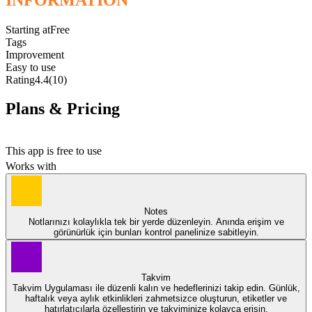
Starting at
Free
Tags
Improvement
Easy to use
Rating
4.4
(10)
Plans & Pricing
Free
This app is free to use
Works with
Notes
Notlarınızı kolaylıkla tek bir yerde düzenleyin. Anında erişim ve
görünürlük için bunları kontrol panelinize sabitleyin.
Takvim
Takvim Uygulaması ile düzenli kalın ve hedeflerinizi takip edin. Günlük,
haftalık veya aylık etkinlikleri zahmetsizce oluşturun, etiketler ve
hatırlatıcılarla özelleştirin ve takviminize kolayca erişin.