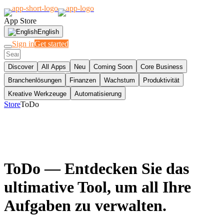
App Store
English
Sign in
Get started
Discover
All Apps
Neu
Coming Soon
Core Business
Branchenlösungen
Finanzen
Wachstum
Produktivität
Kreative Werkzeuge
Automatisierung
Store
ToDo
ToDo
— Entdecken Sie das
ultimative Tool, um all Ihre
Aufgaben zu verwalten.