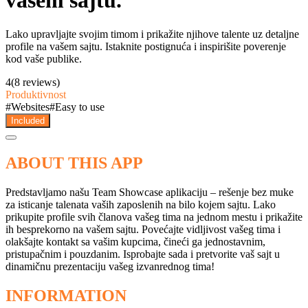
vašem sajtu.
Lako upravljajte svojim timom i prikažite njihove talente uz detaljne
profile na vašem sajtu. Istaknite postignuća i inspirišite poverenje
kod vaše publike.
4
(8 reviews)
Produktivnost
#
Websites
#
Easy to use
Included
ABOUT THIS APP
Predstavljamo našu Team Showcase aplikaciju – rešenje bez muke
za isticanje talenata vaših zaposlenih na bilo kojem sajtu. Lako
prikupite profile svih članova vašeg tima na jednom mestu i prikažite
ih besprekorno na vašem sajtu. Povećajte vidljivost vašeg tima i
olakšajte kontakt sa vašim kupcima, čineći ga jednostavnim,
pristupačnim i pouzdanim. Isprobajte sada i pretvorite vaš sajt u
dinamičnu prezentaciju vašeg izvanrednog tima!
INFORMATION