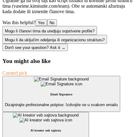
Ugradite ga na svoj sajt kao script oznaku ili koristite javnu stranicu
tima (vaseime.kimisuite.com/team). Obe se automatski ažuriraju
kada dodate ili izmenite članove tima.
Was this helpful?
Yes
No
Mogu li članovi tima da uredjuju sopstvene profile?
Mogu li da uključim odeljenja ili organizacionu strukturu?
Don't see your question? Ask it →
You might also like
Curated pick
Email Signature
Dizajnirajte profesionalne potpise: Izdvojite se u svakom emailu
AI kreator veb sajtova