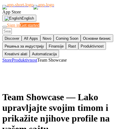
App Store
English
Sign in
Get started
Discover
All Apps
Novo
Coming Soon
Основни бизнис
Решења за индустрију
Finansije
Rast
Produktivnost
Kreativni alati
Automatizacija
Store
Produktivnost
Team Showcase
Team Showcase
— Lako
upravljajte svojim timom i
prikažite njihove profile na