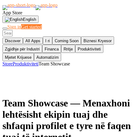
App Store
English
Sign in
Get started
Discover
All Apps
I ri
Coming Soon
Biznesi Kryesor
Zgjidhje për Industri
Financa
Rritje
Produktiviteti
Mjetet Krijuese
Automatizim
Store
Produktiviteti
Team Showcase
Team Showcase
— Menaxhoni
lehtësisht ekipin tuaj dhe
shfaqni profilet e tyre në faqen