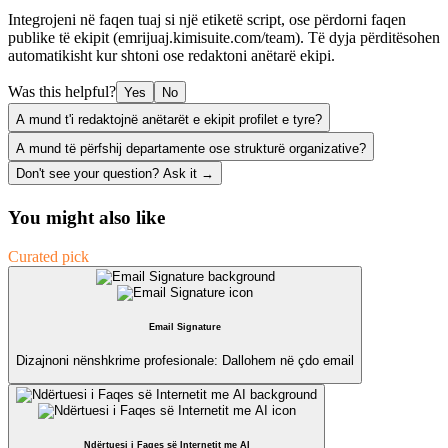
Integrojeni në faqen tuaj si një etiketë script, ose përdorni faqen
publike të ekipit (emrijuaj.kimisuite.com/team). Të dyja përditësohen
automatikisht kur shtoni ose redaktoni anëtarë ekipi.
Was this helpful?
Yes
No
A mund t'i redaktojnë anëtarët e ekipit profilet e tyre?
A mund të përfshij departamente ose strukturë organizative?
Don't see your question? Ask it →
You might also like
Curated pick
Email Signature
Dizajnoni nënshkrime profesionale: Dallohem në çdo email
Ndërtuesi i Faqes së Internetit me AI