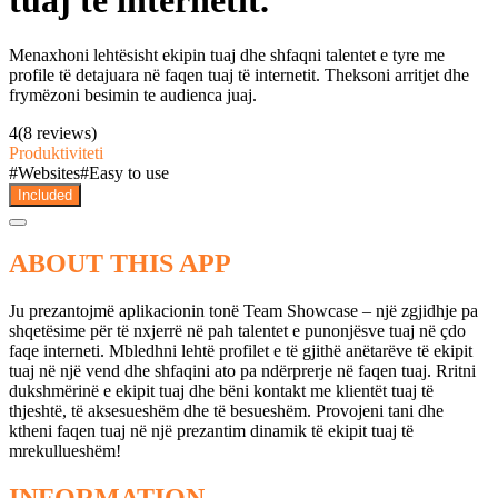
tuaj të internetit.
Menaxhoni lehtësisht ekipin tuaj dhe shfaqni talentet e tyre me
profile të detajuara në faqen tuaj të internetit. Theksoni arritjet dhe
frymëzoni besimin te audienca juaj.
4
(8 reviews)
Produktiviteti
#
Websites
#
Easy to use
Included
ABOUT THIS APP
Ju prezantojmë aplikacionin tonë Team Showcase – një zgjidhje pa
shqetësime për të nxjerrë në pah talentet e punonjësve tuaj në çdo
faqe interneti. Mbledhni lehtë profilet e të gjithë anëtarëve të ekipit
tuaj në një vend dhe shfaqini ato pa ndërprerje në faqen tuaj. Rritni
dukshmërinë e ekipit tuaj dhe bëni kontakt me klientët tuaj të
thjeshtë, të aksesueshëm dhe të besueshëm. Provojeni tani dhe
ktheni faqen tuaj në një prezantim dinamik të ekipit tuaj të
mrekullueshëm!
INFORMATION