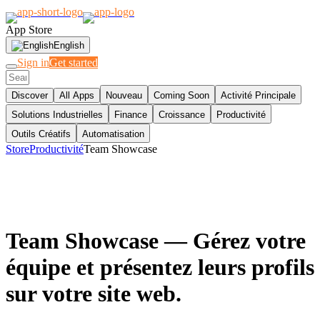
App Store
English
Sign in
Get started
Discover
All Apps
Nouveau
Coming Soon
Activité Principale
Solutions Industrielles
Finance
Croissance
Productivité
Outils Créatifs
Automatisation
Store
Productivité
Team Showcase
Team Showcase
— Gérez votre
équipe et présentez leurs profils
sur votre site web.