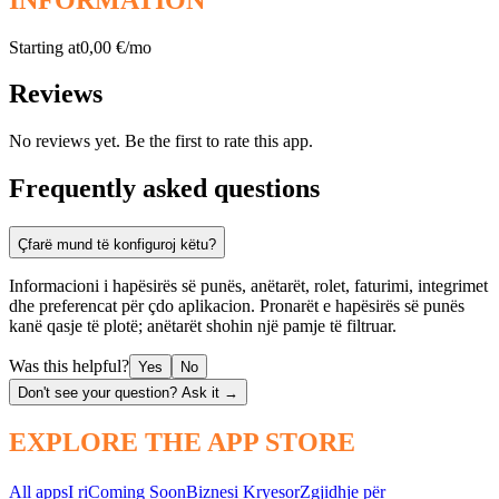
Starting at
0,00 €/mo
Reviews
No reviews yet. Be the first to rate this app.
Frequently asked questions
Çfarë mund të konfiguroj këtu?
Informacioni i hapësirës së punës, anëtarët, rolet, faturimi, integrimet
dhe preferencat për çdo aplikacion. Pronarët e hapësirës së punës
kanë qasje të plotë; anëtarët shohin një pamje të filtruar.
Was this helpful?
Yes
No
Don't see your question? Ask it →
EXPLORE THE APP STORE
All apps
I ri
Coming Soon
Biznesi Kryesor
Zgjidhje për