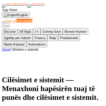
App Store
English
Sign in
Get started
Discover
All Apps
I ri
Coming Soon
Biznesi Kryesor
Zgjidhje për Industri
Financa
Rritje
Produktiviteti
Mjetet Krijuese
Automatizim
Store
Cilësimet e sistemit
Cilësimet e sistemit
—
Menaxhoni hapësirën tuaj të
punës dhe cilësimet e sistemit.