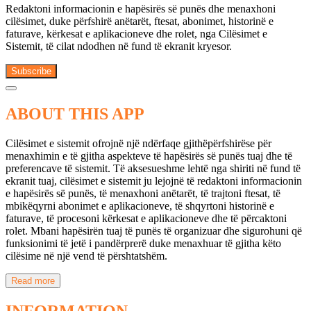
Redaktoni informacionin e hapësirës së punës dhe menaxhoni
cilësimet, duke përfshirë anëtarët, ftesat, abonimet, historinë e
faturave, kërkesat e aplikacioneve dhe rolet, nga Cilësimet e
Sistemit, të cilat ndodhen në fund të ekranit kryesor.
Subscribe
ABOUT THIS APP
Cilësimet e sistemit ofrojnë një ndërfaqe gjithëpërfshirëse për
menaxhimin e të gjitha aspekteve të hapësirës së punës tuaj dhe të
preferencave të sistemit. Të aksesueshme lehtë nga shiriti në fund të
ekranit tuaj, cilësimet e sistemit ju lejojnë të redaktoni informacionin
e hapësirës së punës, të menaxhoni anëtarët, të trajtoni ftesat, të
mbikëqyrni abonimet e aplikacioneve, të shqyrtoni historinë e
faturave, të procesoni kërkesat e aplikacioneve dhe të përcaktoni
rolet. Mbani hapësirën tuaj të punës të organizuar dhe sigurohuni që
funksionimi të jetë i pandërprerë duke menaxhuar të gjitha këto
cilësime në një vend të përshtatshëm.
Read more
INFORMATION