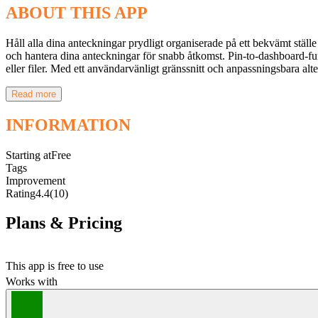
ABOUT THIS APP
Håll alla dina anteckningar prydligt organiserade på ett bekvämt stäl
och hantera dina anteckningar för snabb åtkomst. Pin-to-dashboard-funk
eller filer. Med ett användarvänligt gränssnitt och anpassningsbara alte
Read more
INFORMATION
Starting at
Free
Tags
Improvement
Rating
4.4
(10)
Plans & Pricing
Free
This app is free to use
Works with