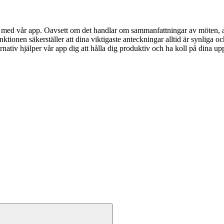
le med vår app. Oavsett om det handlar om sammanfattningar av möten, at
tionen säkerställer att dina viktigaste anteckningar alltid är synliga o
rnativ hjälper vår app dig att hålla dig produktiv och ha koll på dina upp