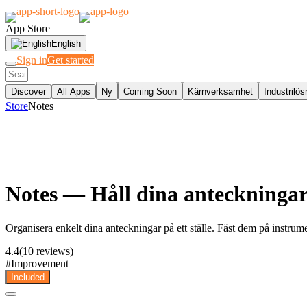
App Store
English
Sign in
Get started
Discover
All Apps
Ny
Coming Soon
Kärnverksamhet
Industrilös
Store
Notes
Notes
— Håll dina anteckningar o
Organisera enkelt dina anteckningar på ett ställe. Fäst dem på instru
4.4
(10 reviews)
#
Improvement
Included