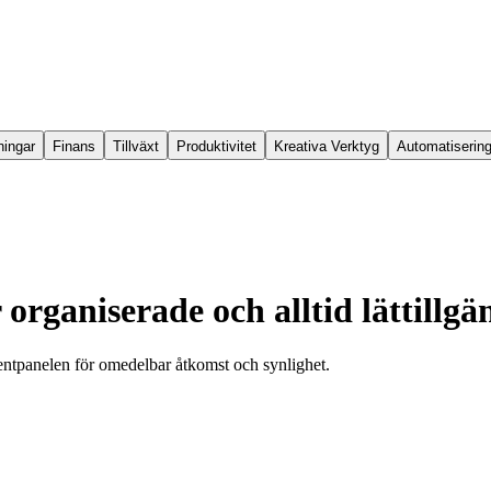
ningar
Finans
Tillväxt
Produktivitet
Kreativa Verktyg
Automatiserin
rganiserade och alltid lättillgän
mentpanelen för omedelbar åtkomst och synlighet.