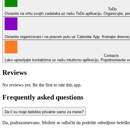
ToDo
Ostanite na vrhu svojih zadataka uz našu ToDo aplikaciju. Organizujte, post
Ostanite organizovani i na pravom putu uz Calendar App. Kreirajte dnevne, 
Contacts
Lako upravljajte kontaktima uz našu intuitivnu aplikaciju. Pojednostavite v
Reviews
No reviews yet. Be the first to rate this app.
Frequently asked questions
Da li su moje beleške privatne samo za mene?
Da, podrazumevano. Možete se odlučiti da podelite odredjene beleške