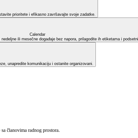
avite prioritete i efikasno završavajte svoje zadatke.
Calendar
nedeljne ili mesečne događaje bez napora, prilagodite ih etiketama i podsetni
eze, unapredite komunikaciju i ostanite organizovani.
 sa članovima radnog prostora.