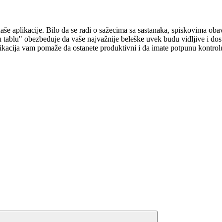
aplikacije. Bilo da se radi o sažecima sa sastanaka, spiskovima obavez
 tablu" obezbeđuje da vaše najvažnije beleške uvek budu vidljive i dostu
plikacija vam pomaže da ostanete produktivni i da imate potpunu kontro