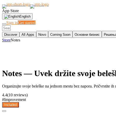
App Store
English
Sign in
Get started
Discover
All Apps
Novo
Coming Soon
Основни бизнис
Решења
Store
Notes
Notes
— Uvek držite svoje beleš
Organizujte svoje beleške na jednom mestu bez napora. Pričvrstite ih n
4.4
(10 reviews)
#
Improvement
Included