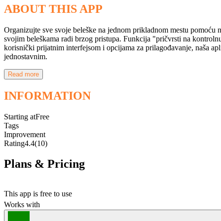
ABOUT THIS APP
Organizujte sve svoje beleške na jednom prikladnom mestu pomoću naše 
svojim beleškama radi brzog pristupa. Funkcija "pričvrsti na kontrolnu
korisnički prijatnim interfejsom i opcijama za prilagođavanje, naša a
jednostavnim.
Read more
INFORMATION
Starting at
Free
Tags
Improvement
Rating
4.4
(10)
Plans & Pricing
Free
This app is free to use
Works with