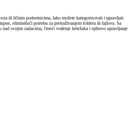
a ili ličnim podsetnicima, lako možete kategorizovati i upravljati
pne, eliminišući potrebu za pretraživanjem foldera ili fajlova. Sa
lu nad svojim zadacima, čineći vođenje beležaka i njihovo upravljanje