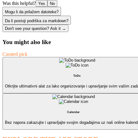
Was this helpful?
Yes
No
Mogu li da prilažem datoteke?
Da li postoji podrška za markdown?
Don't see your question? Ask it →
You might also like
Curated pick
ToDo
Otkrijte ultimativni alat za lako organizovanje i upravljanje svim vašim za
Calendar
Bez napora zakazujte i upravljajte svojim događajima uz naš online kalend