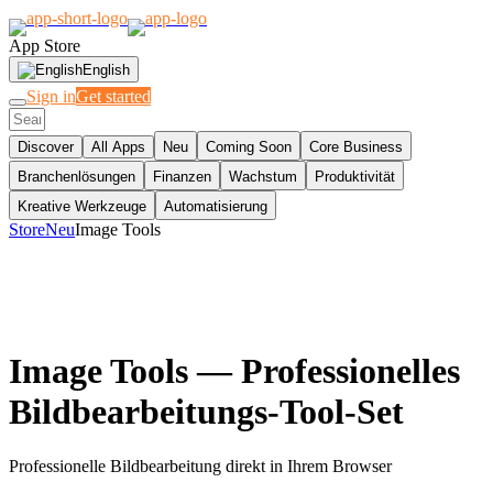
App Store
English
Sign in
Get started
Discover
All Apps
Neu
Coming Soon
Core Business
Branchenlösungen
Finanzen
Wachstum
Produktivität
Kreative Werkzeuge
Automatisierung
Store
Neu
Image Tools
Image Tools
— Professionelles
Bildbearbeitungs-Tool-Set
Professionelle Bildbearbeitung direkt in Ihrem Browser