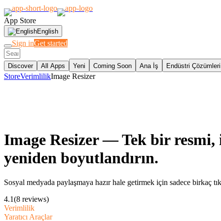
App Store
English
Sign in
Get started
Discover
All Apps
Yeni
Coming Soon
Ana İş
Endüstri Çözümleri
Store
Verimlilik
Image Resizer
Image Resizer
— Tek bir resmi, i
yeniden boyutlandırın.
Sosyal medyada paylaşmaya hazır hale getirmek için sadece birkaç tı
4.1
(8 reviews)
Verimlilik
Yaratıcı Araçlar