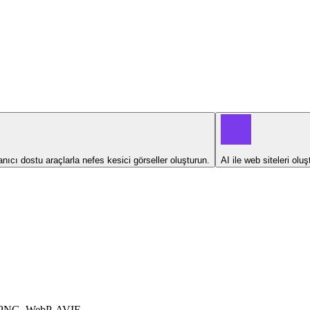
ıcı dostu araçlarla nefes kesici görseller oluşturun.
AI ile web siteleri olu
 PNG, WebP, AVIF.