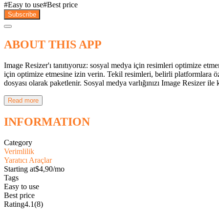
#
Easy to use
#
Best price
Subscribe
ABOUT THIS APP
Image Resizer'ı tanıtıyoruz: sosyal medya için resimleri optimize etmen
için optimize etmesine izin verin. Tekil resimleri, belirli platformlara
dosyası olarak paketlenir. Sosyal medya varlığınızı Image Resizer ile k
Read more
INFORMATION
Category
Verimlilik
Yaratıcı Araçlar
Starting at
$4,90/mo
Tags
Easy to use
Best price
Rating
4.1
(8)