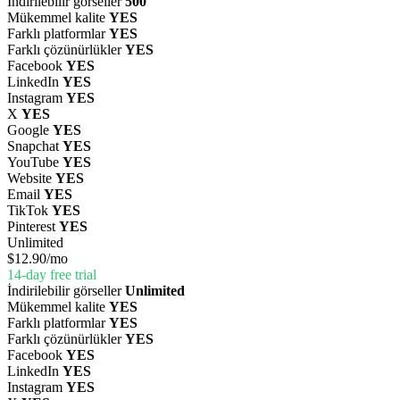
İndirilebilir görseller
500
Mükemmel kalite
YES
Farklı platformlar
YES
Farklı çözünürlükler
YES
Facebook
YES
LinkedIn
YES
Instagram
YES
X
YES
Google
YES
Snapchat
YES
YouTube
YES
Website
YES
Email
YES
TikTok
YES
Pinterest
YES
Unlimited
$12.90
/mo
14-day free trial
İndirilebilir görseller
Unlimited
Mükemmel kalite
YES
Farklı platformlar
YES
Farklı çözünürlükler
YES
Facebook
YES
LinkedIn
YES
Instagram
YES