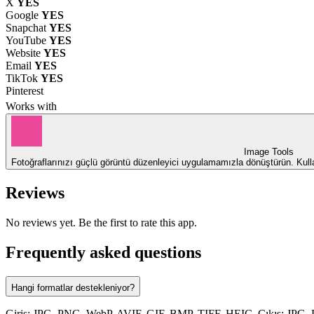
X
YES
Google
YES
Snapchat
YES
YouTube
YES
Website
YES
Email
YES
TikTok
YES
Pinterest
Works with
Image Tools
Fotoğraflarınızı güçlü görüntü düzenleyici uygulamamızla dönüştürün. Kullan
Reviews
No reviews yet. Be the first to rate this app.
Frequently asked questions
Hangi formatlar destekleniyor?
Giriş: JPG, PNG, WebP, AVIF, GIF, BMP, TIFF, HEIC. Çıkış: JPG,