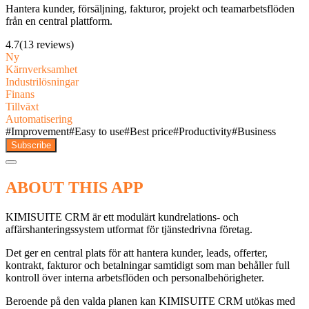
Hantera kunder, försäljning, fakturor, projekt och teamarbetsflöden
från en central plattform.
4.7
(13 reviews)
Ny
Kärnverksamhet
Industrilösningar
Finans
Tillväxt
Automatisering
#
Improvement
#
Easy to use
#
Best price
#
Productivity
#
Business
Subscribe
ABOUT THIS APP
KIMISUITE CRM är ett modulärt kundrelations- och
affärshanteringssystem utformat för tjänstedrivna företag.
Det ger en central plats för att hantera kunder, leads, offerter,
kontrakt, fakturor och betalningar samtidigt som man behåller full
kontroll över interna arbetsflöden och personalbehörigheter.
Beroende på den valda planen kan KIMISUITE CRM utökas med