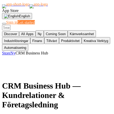
App Store
English
Sign in
Get started
Discover
All Apps
Ny
Coming Soon
Kärnverksamhet
Industrilösningar
Finans
Tillväxt
Produktivitet
Kreativa Verktyg
Automatisering
Store
Ny
CRM Business Hub
CRM Business Hub
—
Kundrelationer &
Företagsledning