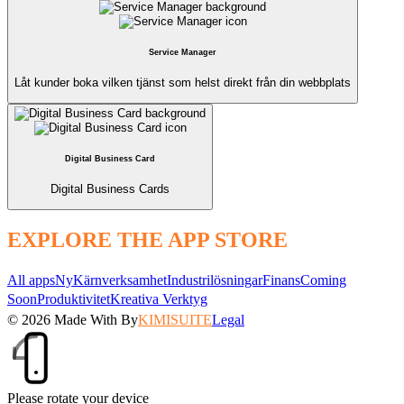
Service Manager
Låt kunder boka vilken tjänst som helst direkt från din webbplats
Digital Business Card
Digital Business Cards
EXPLORE THE APP STORE
All apps
Ny
Kärnverksamhet
Industrilösningar
Finans
Coming
Soon
Produktivitet
Kreativa Verktyg
© 2026
Made With
By
KIMISUITE
Legal
Please rotate your device