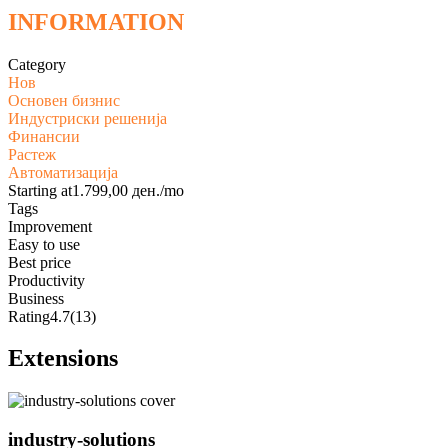
INFORMATION
Category
Нов
Основен бизнис
Индустриски решенија
Финансии
Растеж
Автоматизација
Starting at
1.799,00 ден./mo
Tags
Improvement
Easy to use
Best price
Productivity
Business
Rating
4.7
(13)
Extensions
industry-solutions