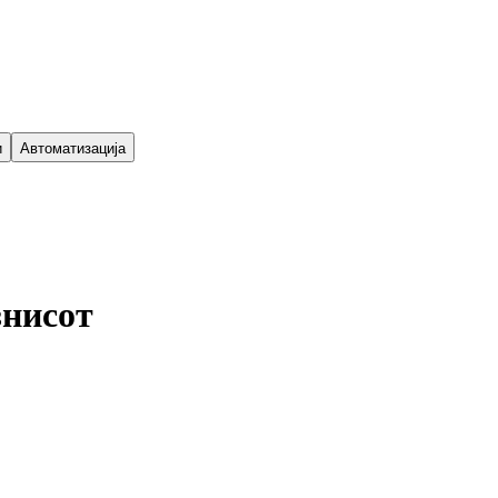
и
Автоматизација
знисот