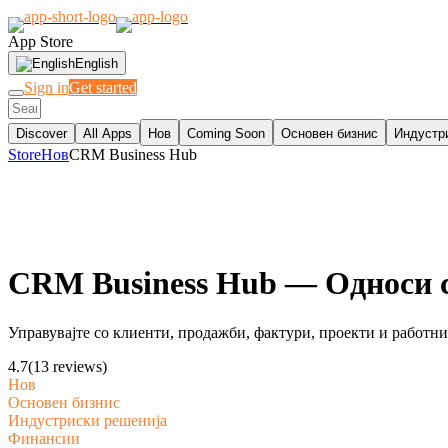
App Store
English
Sign in
Get started
Discover
All Apps
Нов
Coming Soon
Основен бизнис
Индустр
Store
Нов
CRM Business Hub
CRM Business Hub
— Односи с
Управувајте со клиенти, продажби, фактури, проекти и работн
4.7
(13 reviews)
Нов
Основен бизнис
Индустриски решенија
Финансии