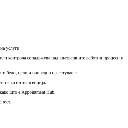
на услуги.
полн контрола се задржува над внатрешните работни процеси и
 табели, цели и напредно известување.
ештачка интелигенција.
ако што е Appointment Hub.
еност.