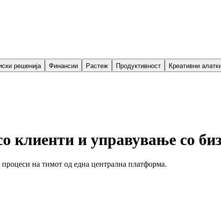
иски решенија
Финансии
Растеж
Продуктивност
Креативни алатк
о клиенти и управување со би
и процеси на тимот од една централна платформа.