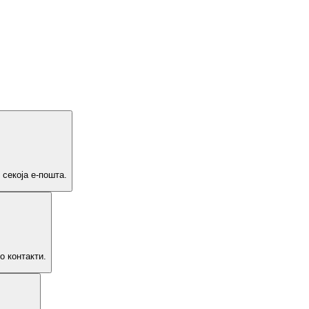
 секоја е-пошта.
о контакти.