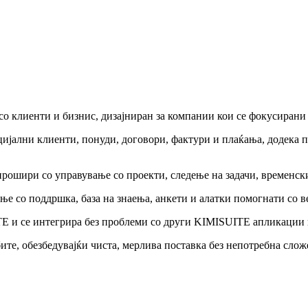
 клиенти и бизнис, дизајниран за компании кои се фокусирани 
ијални клиенти, понуди, договори, фактури и плаќања, додека 
ошири со управување со проекти, следење на задачи, временски
ње со поддршка, база на знаења, анкети и алатки помогнати со в
 и се интегрира без проблеми со други KIMISUITE апликации к
ите, обезбедувајќи чиста, мерлива поставка без непотребна слож