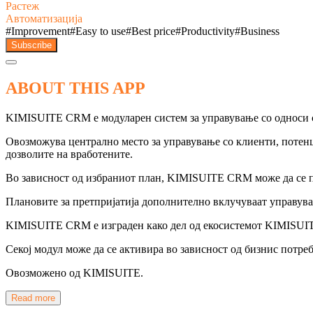
Растеж
Автоматизација
#
Improvement
#
Easy to use
#
Best price
#
Productivity
#
Business
Subscribe
ABOUT THIS APP
KIMISUITE CRM е модуларен систем за управување со односи со
Овозможува централно место за управување со клиенти, потенц
дозволите на вработените.
Во зависност од избраниот план, KIMISUITE CRM може да се пр
Плановите за претпријатија дополнително вклучуваат управува
KIMISUITE CRM е изграден како дел од екосистемот KIMISUITE
Секој модул може да се активира во зависност од бизнис потреб
Овозможено од KIMISUITE.
Read more