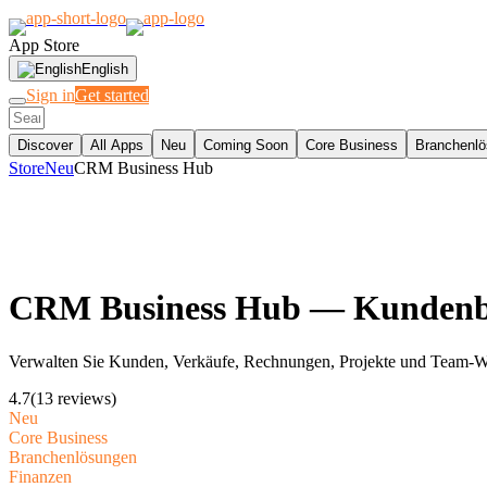
App Store
English
Sign in
Get started
Discover
All Apps
Neu
Coming Soon
Core Business
Branchenl
Store
Neu
CRM Business Hub
CRM Business Hub
— Kundenbe
Verwalten Sie Kunden, Verkäufe, Rechnungen, Projekte und Team-Wor
4.7
(13 reviews)
Neu
Core Business
Branchenlösungen
Finanzen