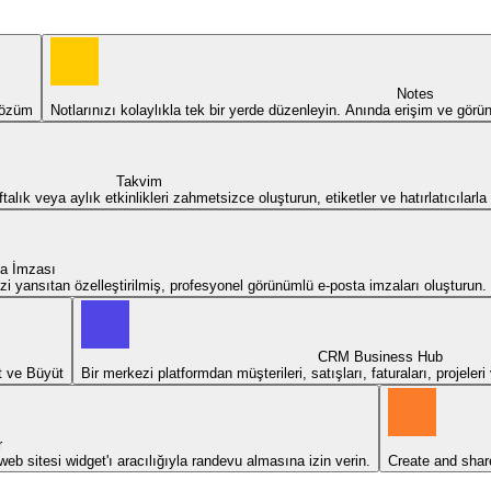
Notes
 çözüm
Notlarınızı kolaylıkla tek bir yerde düzenleyin. Anında erişim ve görünü
Takvim
lık veya aylık etkinlikleri zahmetsizce oluşturun, etiketler ve hatırlatıcılarla
a İmzası
izi yansıtan özelleştirilmiş, profesyonel görünümlü e-posta imzaları oluşturun.
CRM Business Hub
t ve Büyüt
Bir merkezi platformdan müşterileri, satışları, faturaları, projeleri
r
r web sitesi widget'ı aracılığıyla randevu almasına izin verin.
Create and shar