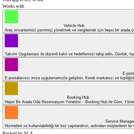
Works with
Vehicle Hub
Araç envanterinizi çevrimiçi yönetmek ve sergilemek için hepsi bir arada
Takvim Uygulaması ile düzenli kalın ve hedeflerinizi takip edin. Günlük, hafta
E-post
E-postalarınızı imza uygulamamızla geliştirin. Kendi markanızı ve kişiliğin
Booking Hub
Hepsi Bir Arada Oda Rezervasyon Yönetimi – Booking Hub ile Göm, Yöne
Service Manage
Hizmetleri ve kullanılabilirliği bir kez yapılandırın, ardından müşterilerin bi
Backed by SLA