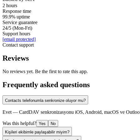
2 hours
Response time
99.9% uptime
Service guarantee
24/5 (Mon-Fri)
Support hours
[email protected]
Contact support
Reviews
No reviews yet. Be the first to rate this app.
Frequently asked questions
Contacts telefonumla senkronize oluyor mu?
Evet — CardDAV senkronizasyonu iOS, Android, macOS ve Outlook ile ç
Was this helpful?
Yes
No
Kişileri ekibimle paylaşabilir miyim?