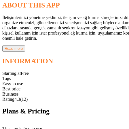
ABOUT THIS APP
İletişimlerinizi yönetme şeklinizi, iletişim ve ağ kurma süreçlerinizi
organize etmenizi, güncellemenizi ve erişmenizi sağlar; böylece anlam
cihazlar arasında gerçek zamanlı senkronizasyon gibi gelişmiş özellikle
kişisel kullanım için ister profesyonel ağ kurma için, uygulamamız kont
önemli hale getirin.
Read more
INFORMATION
Starting at
Free
Tags
Easy to use
Best price
Business
Rating
4.3
(12)
Plans & Pricing
Free
This app is free to use