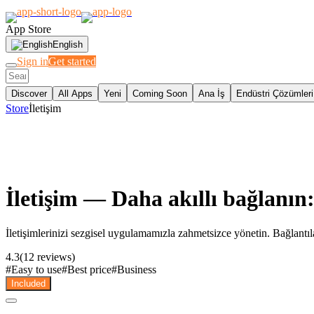
App Store
English
Sign in
Get started
Discover
All Apps
Yeni
Coming Soon
Ana İş
Endüstri Çözümleri
Store
İletişim
İletişim
— Daha akıllı bağlanın:
İletişimlerinizi sezgisel uygulamamızla zahmetsizce yönetin. Bağlantıları 
4.3
(12 reviews)
#
Easy to use
#
Best price
#
Business
Included