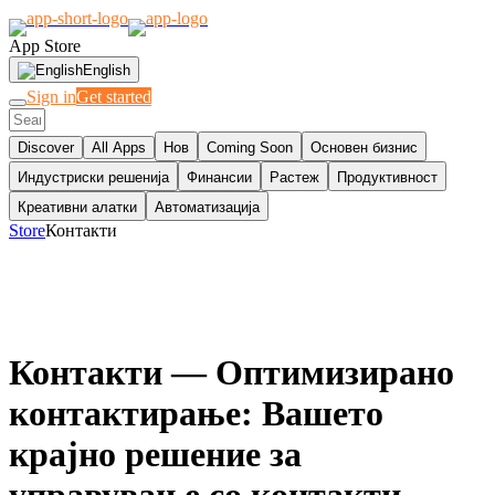
App Store
English
Sign in
Get started
Discover
All Apps
Нов
Coming Soon
Основен бизнис
Индустриски решенија
Финансии
Растеж
Продуктивност
Креативни алатки
Автоматизација
Store
Контакти
Контакти
— Оптимизирано
контактирање: Вашето
крајно решение за