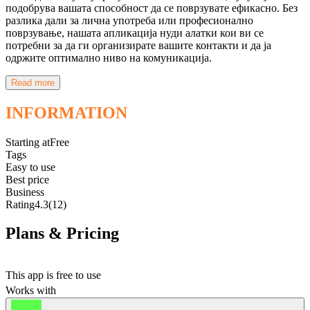
подобрува вашата способност да се поврзувате ефикасно. Без
разлика дали за лична употреба или професионално
поврзување, нашата апликација нуди алатки кои ви се
потребни за да ги организирате вашите контакти и да ја
одржите оптимално ниво на комуникација.
Read more
INFORMATION
Starting at
Free
Tags
Easy to use
Best price
Business
Rating
4.3
(12)
Plans & Pricing
Free
This app is free to use
Works with