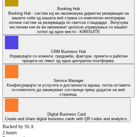
Booking Hub
Booking Hub - систем кој ви овозможува директни резервации на
вашите соби од вашата веб страна со комплетен интегриран
онлине систем за резервација по светски стандарди . Вклучува
екстензии кои ќе ви овозможат целосно управување со вашиот
хотел од едно место - KIMISUITE
CRM Business Hub
Управувајте со клиенти, продажби, фактури, проекти и работни
процеси на тимот од една централна платформа.
Service Manager
Конфигурирајте ги услугите и достапноста еднаш, потоа оставете
ги клиентите да закажуваат состаноци преку додаток на веб-
страница.
Digital Business Card
Create and share digital business cards with QR codes and analytics.
Backed by SLA
2 hours