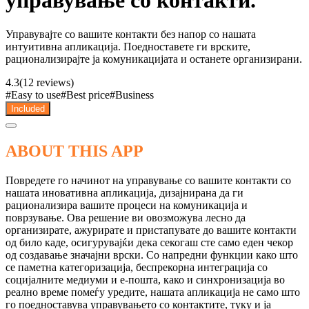
управување со контакти.
Управувајте со вашите контакти без напор со нашата
интуитивна апликација. Поедноставете ги врските,
рационализирајте ја комуникацијата и останете организирани.
4.3
(12 reviews)
#
Easy to use
#
Best price
#
Business
Included
ABOUT THIS APP
Повредете го начинот на управување со вашите контакти со
нашата иновативна апликација, дизајнирана да ги
рационализира вашите процеси на комуникација и
поврзување. Ова решение ви овозможува лесно да
организирате, ажурирате и пристапувате до вашите контакти
од било каде, осигурувајќи дека секогаш сте само еден чекор
од создавање значајни врски. Со напредни функции како што
се паметна категоризација, беспрекорна интеграција со
социјалните медиуми и е-пошта, како и синхронизација во
реално време помеѓу уредите, нашата апликација не само што
го поедноставува управувањето со контактите, туку и ја