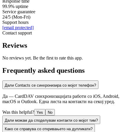
Response time
99.9% uptime
Service guarantee
24/5 (Mon-Fri)
Support hours
[email protected]
Contact support
Reviews
No reviews yet. Be the first to rate this app.
Frequently asked questions
Дали Contacts се синхронизира со мојот телефон?
Да — CardDAV синхронизацијата работи со iOS, Android,
macOS и Outlook. Една листа на контакти на секој уред.
Was this helpful?
Yes
No
Дали можам да споделувам контакти со мојот тим?
Како се справува со откривањето на дупликати?