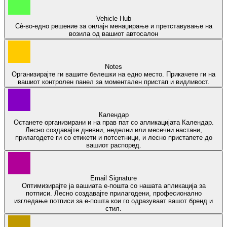
Vehicle Hub
Сѐ-во-едно решение за онлајн менаџирање и претставување на
возила од вашиот автосалон
Notes
Организирајте ги вашите белешки на едно место. Прикачете ги на
вашиот контролен панел за моментален пристап и видливост.
Календар
Останете организирани и на прав пат со апликацијата Календар.
Лесно создавајте дневни, неделни или месечни настани,
прилагодете ги со етикети и потсетници, и лесно пристапете до
вашиот распоред.
Email Signature
Оптимизирајте ја вашиата е-пошта со нашата апликација за
потписи. Лесно создавајте прилагодени, професионално
изгледање потписи за е-пошта кои го одразуваат вашот бренд и
стил.