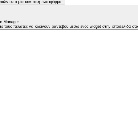
γασιών από μία κεντρική πλατφόρμα.
ce Manager
στε τους πελάτες να κλείνουν ραντεβού μέσω ενός widget στην ιστοσελίδα σα