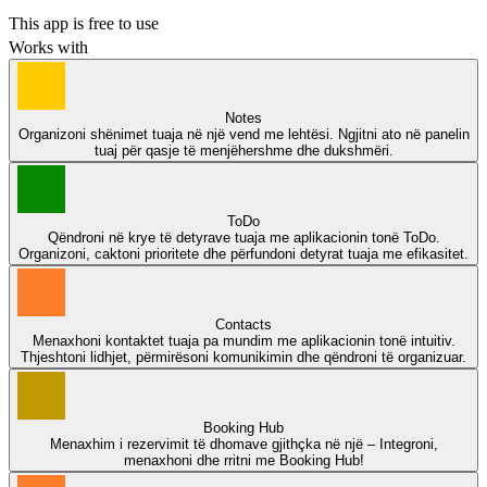
Free
This app is free to use
Works with
Notes
Organizoni shënimet tuaja në një vend me lehtësi. Ngjitni ato në panelin
tuaj për qasje të menjëhershme dhe dukshmëri.
ToDo
Qëndroni në krye të detyrave tuaja me aplikacionin tonë ToDo.
Organizoni, caktoni prioritete dhe përfundoni detyrat tuaja me efikasitet.
Contacts
Menaxhoni kontaktet tuaja pa mundim me aplikacionin tonë intuitiv.
Thjeshtoni lidhjet, përmirësoni komunikimin dhe qëndroni të organizuar.
Booking Hub
Menaxhim i rezervimit të dhomave gjithçka në një – Integroni,
menaxhoni dhe rritni me Booking Hub!