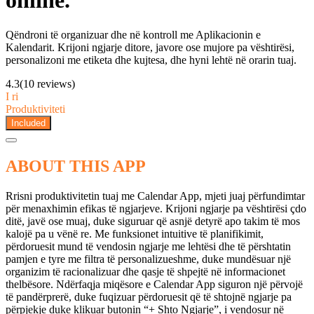
online.
Qëndroni të organizuar dhe në kontroll me Aplikacionin e
Kalendarit. Krijoni ngjarje ditore, javore ose mujore pa vështirësi,
personalizoni me etiketa dhe kujtesa, dhe hyni lehtë në orarin tuaj.
4.3
(10 reviews)
I ri
Produktiviteti
Included
ABOUT THIS APP
Rrisni produktivitetin tuaj me Calendar App, mjeti juaj përfundimtar
për menaxhimin efikas të ngjarjeve. Krijoni ngjarje pa vështirësi çdo
ditë, javë ose muaj, duke siguruar që asnjë detyrë apo takim të mos
kalojë pa u vënë re. Me funksionet intuitive të planifikimit,
përdoruesit mund të vendosin ngjarje me lehtësi dhe të përshtatin
pamjen e tyre me filtra të personalizueshme, duke mundësuar një
organizim të racionalizuar dhe qasje të shpejtë në informacionet
thelbësore. Ndërfaqja miqësore e Calendar App siguron një përvojë
të pandërprerë, duke fuqizuar përdoruesit që të shtojnë ngjarje pa
përpjekje duke klikuar butonin “+ Shto Ngjarje”, i vendosur në