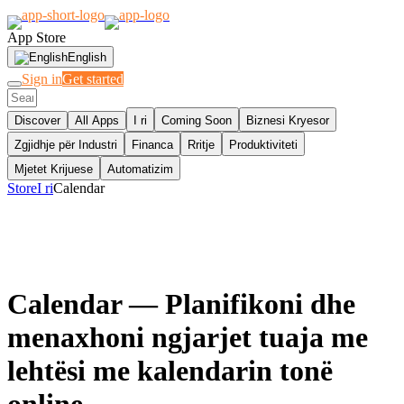
App Store
English
Sign in
Get started
Discover
All Apps
I ri
Coming Soon
Biznesi Kryesor
Zgjidhje për Industri
Financa
Rritje
Produktiviteti
Mjetet Krijuese
Automatizim
Store
I ri
Calendar
Calendar
— Planifikoni dhe
menaxhoni ngjarjet tuaja me
lehtësi me kalendarin tonë