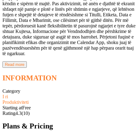
këndin e sipërm të majtë. Pas aktivizimit, në anën e djathtë të ekranit
shfaqet një pamje e plotë e listës për shtimin e ngjarjeve, që lehtëson
futjen e shpejtë të detajeve të rëndësishme si Titulli, Etiketa, Data e
Fillimit, Data e Mbarimit, ose cilësimet për të gjithë ditën. Për më
tepër, përdoruesit kanë fleksibilitetin të pasurojnë ngjarjet e tyre duke
shtuar Kujtesa, Informacione për Vendndodhjen dhe përshkrime të
detajuara, duke siguruar që asgjë të mos harrohet. Përjetoni fuqinë e
planifikimit efikas dhe organizimit me Calendar App, shoku juaj të
pazëvendësueshëm për të qenë gjithmonë një hap përpara orarit tuaj
të ngarkuar.
Read more
INFORMATION
Category
I ri
Produktiviteti
Starting at
Free
Rating
4.3
(10)
Plans & Pricing