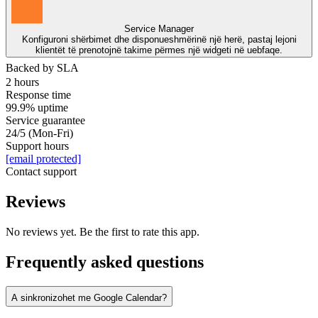
Service Manager
Konfiguroni shërbimet dhe disponueshmërinë një herë, pastaj lejoni
klientët të prenotojnë takime përmes një widgeti në uebfaqe.
Backed by SLA
2 hours
Response time
99.9% uptime
Service guarantee
24/5 (Mon-Fri)
Support hours
[email protected]
Contact support
Reviews
No reviews yet. Be the first to rate this app.
Frequently asked questions
A sinkronizohet me Google Calendar?