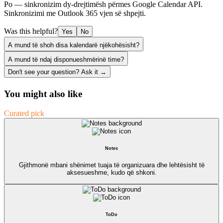
Po — sinkronizim dy-drejtimësh përmes Google Calendar API.
Sinkronizimi me Outlook 365 vjen së shpejti.
Was this helpful?
Yes
No
A mund të shoh disa kalendarë njëkohësisht?
A mund të ndaj disponueshmërinë time?
Don't see your question? Ask it →
You might also like
Curated pick
Notes
Gjithmonë mbani shënimet tuaja të organizuara dhe lehtësisht të
aksesueshme, kudo që shkoni.
ToDo