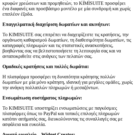
κρυφών χρεώσεων και προμηθειών, το KIMISUITE προσφέρει
ένα διαφανές και προσβάσιμο μοντέλο με μία συνδρομή και χωρίς
επιπλέον έξοδα.
Επαγγελματική διαχείριση δωματίων και ακινήτων:
Το KIMISUITE σας επιτρέπει να διαχειρίζεστε τις κρατήσεις, την
οργάνωση καθαρισμού δωματίων, τη διαθεσιμότητα δωματίων, τις
καταγραφές πληρωμών και τις στατιστικές ανασκοπήσεις,
βοηθώντας σας να βελτιστοποιήσετε τη λειτουργία σας και να
ανταποκριθείτε στις ανάγκες των πελατών σας.
Ομαδικές κρατήσεις και πολλές δωμάτια:
Η πλατφόρμα προσφέρει τη δυνατότητα κράτησης πολλών
δωματίων με μία μόνο κράτηση, ιδανική για μεγάλες ομάδες, χωρίς
την ανάγκη πολλαπλών πληρωμών ή μεσαζόντων.
Ενσωμάτωση συστήματος πληρωμών:
Το KIMISUITE υποστηρίζει ενσωματώσεις με παγκόσμιες
πλατφόρμες όπως το PayPal και τοπικές επιλογές πληρωμών
κατόπιν αιτήματός σας, διευκολύνοντας τις συναλλαγές σας με
ασφάλεια και ευκολία.
Δυνατό εργαλείο – Widget Creator: