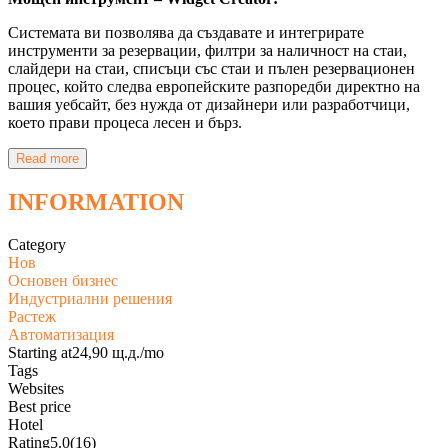
Системата ви позволява да създавате и интегрирате
инструменти за резервации, филтри за наличност на стаи,
слайдери на стаи, списъци със стаи и пълен резервационен
процес, който следва европейските разпоредби директно на
вашия уебсайт, без нужда от дизайнери или разработчици,
което прави процеса лесен и бърз.
Read more
INFORMATION
Category
Нов
Основен бизнес
Индустриални решения
Растеж
Автоматизация
Starting at
24,90 щ.д./mo
Tags
Websites
Best price
Hotel
Rating
5.0
(16)