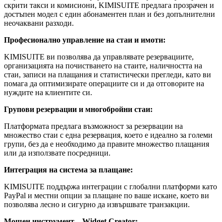
скрити такси и комисиони, KIMISUITE предлага прозрачен и
достъпен модел с един абонаментен план и без допълнителни
неочаквани разходи.
Професионално управление на стаи и имоти:
KIMISUITE ви позволява да управлявате резервациите,
организацията на почистването на стаите, наличността на
стаи, записи на плащания и статистически прегледи, като ви
помага да оптимизирате операциите си и да отговорите на
нуждите на клиентите си.
Групови резервации и многобройни стаи:
Платформата предлага възможност за резервации на
множество стаи с една резервация, което е идеално за големи
групи, без да е необходимо да правите множество плащания
или да използвате посредници.
Интеграция на система за плащане:
KIMISUITE поддържа интеграции с глобални платформи като
PayPal и местни опции за плащане по ваше искане, което ви
позволява лесно и сигурно да извършвате транзакции.
Мощен инструмент – Widget Creator: