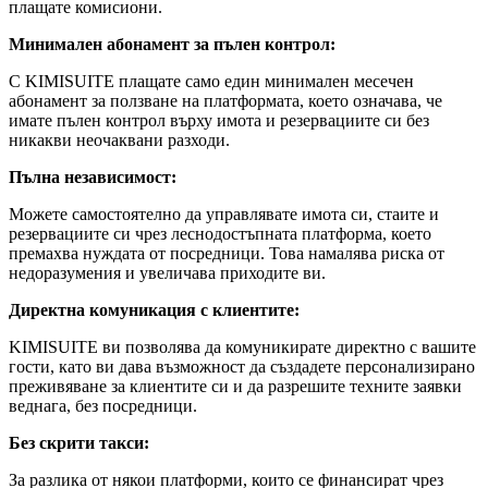
плащате комисиони.
Минимален абонамент за пълен контрол:
С KIMISUITE плащате само един минимален месечен
абонамент за ползване на платформата, което означава, че
имате пълен контрол върху имота и резервациите си без
никакви неочаквани разходи.
Пълна независимост:
Можете самостоятелно да управлявате имота си, стаите и
резервациите си чрез леснодостъпната платформа, което
премахва нуждата от посредници. Това намалява риска от
недоразумения и увеличава приходите ви.
Директна комуникация с клиентите:
KIMISUITE ви позволява да комуникирате директно с вашите
гости, като ви дава възможност да създадете персонализирано
преживяване за клиентите си и да разрешите техните заявки
веднага, без посредници.
Без скрити такси:
За разлика от някои платформи, които се финансират чрез