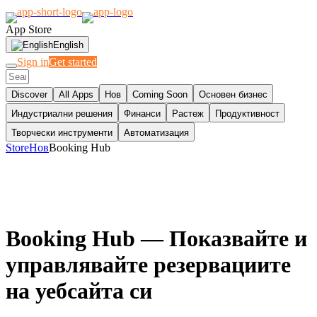
App Store
English
Sign in
Get started
Discover
All Apps
Нов
Coming Soon
Основен бизнес
Индустриални решения
Финанси
Растеж
Продуктивност
Творчески инструменти
Автоматизация
Store
Нов
Booking Hub
Booking Hub
— Показвайте и
управлявайте резервациите
на уебсайта си