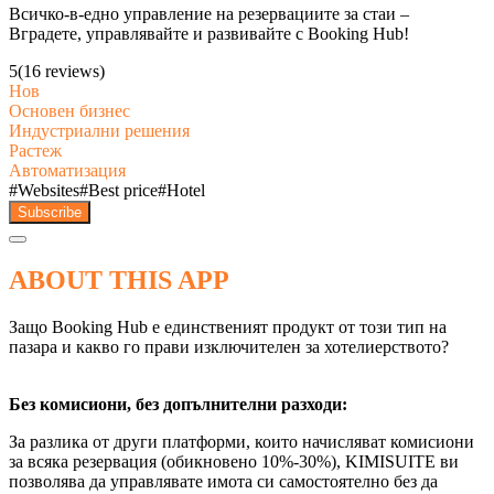
Всичко-в-едно управление на резервациите за стаи –
Вградете, управлявайте и развивайте с Booking Hub!
5
(16 reviews)
Нов
Основен бизнес
Индустриални решения
Растеж
Автоматизация
#
Websites
#
Best price
#
Hotel
Subscribe
ABOUT THIS APP
Защо Booking Hub е единственият продукт от този тип на
пазара и какво го прави изключителен за хотелиерството?
Без комисиони, без допълнителни разходи:
За разлика от други платформи, които начисляват комисиони
за всяка резервация (обикновено 10%-30%), KIMISUITE ви
позволява да управлявате имота си самостоятелно без да