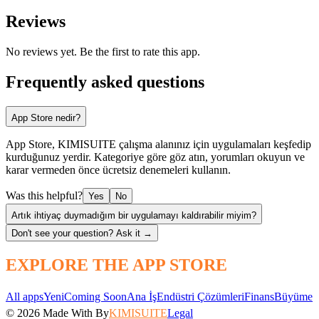
Reviews
No reviews yet. Be the first to rate this app.
Frequently asked questions
App Store nedir?
App Store, KIMISUITE çalışma alanınız için uygulamaları keşfedip
kurduğunuz yerdir. Kategoriye göre göz atın, yorumları okuyun ve
karar vermeden önce ücretsiz denemeleri kullanın.
Was this helpful?
Yes
No
Artık ihtiyaç duymadığım bir uygulamayı kaldırabilir miyim?
Don't see your question? Ask it →
EXPLORE THE APP STORE
All apps
Yeni
Coming Soon
Ana İş
Endüstri Çözümleri
Finans
Büyüme
© 2026
Made With
By
KIMISUITE
Legal