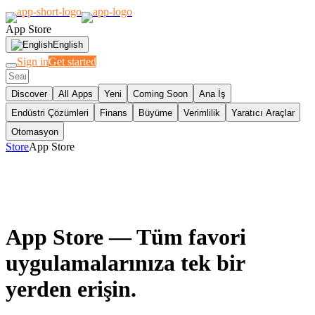
App Store
English
Sign in
Get started
Discover
All Apps
Yeni
Coming Soon
Ana İş
Endüstri Çözümleri
Finans
Büyüme
Verimlilik
Yaratıcı Araçlar
Otomasyon
Store
App Store
App Store
— Tüm favori
uygulamalarınıza tek bir
yerden erişin.