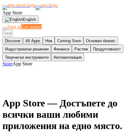
App Store
English
Sign in
Get started
Discover
All Apps
Нов
Coming Soon
Основен бизнес
Индустриални решения
Финанси
Растеж
Продуктивност
Творчески инструменти
Автоматизация
Store
App Store
App Store
— Достъпете до
всички ваши любими
приложения на едно място.