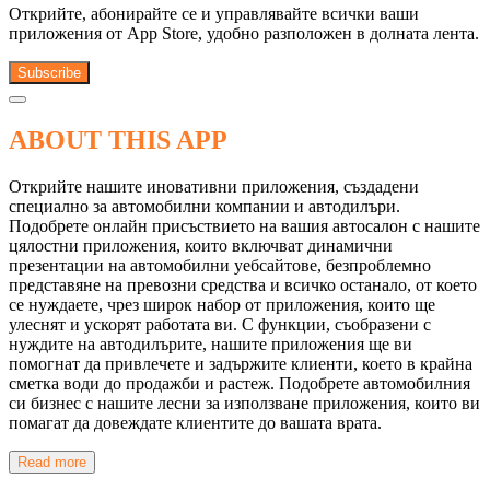
Открийте, абонирайте се и управлявайте всички ваши
приложения от App Store, удобно разположен в долната лента.
Subscribe
ABOUT THIS APP
Открийте нашите иновативни приложения, създадени
специално за автомобилни компании и автодилъри.
Подобрете онлайн присъствието на вашия автосалон с нашите
цялостни приложения, които включват динамични
презентации на автомобилни уебсайтове, безпроблемно
представяне на превозни средства и всичко останало, от което
се нуждаете, чрез широк набор от приложения, които ще
улеснят и ускорят работата ви. С функции, съобразени с
нуждите на автодилърите, нашите приложения ще ви
помогнат да привлечете и задържите клиенти, което в крайна
сметка води до продажби и растеж. Подобрете автомобилния
си бизнес с нашите лесни за използване приложения, които ви
помагат да довеждате клиентите до вашата врата.
Read more