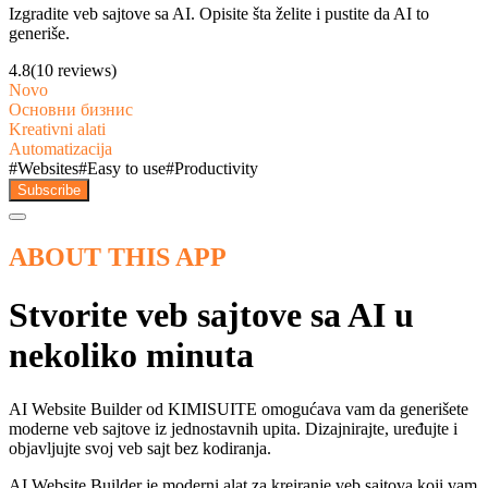
Izgradite veb sajtove sa AI. Opisite šta želite i pustite da AI to
generiše.
4.8
(10 reviews)
Novo
Основни бизнис
Kreativni alati
Automatizacija
#
Websites
#
Easy to use
#
Productivity
Subscribe
ABOUT THIS APP
Stvorite veb sajtove sa AI u
nekoliko minuta
AI Website Builder od KIMISUITE omogućava vam da generišete
moderne veb sajtove iz jednostavnih upita. Dizajnirajte, uređujte i
objavljujte svoj veb sajt bez kodiranja.
AI Website Builder je moderni alat za kreiranje veb sajtova koji vam