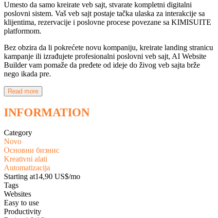
Umesto da samo kreirate veb sajt, stvarate kompletni digitalni
poslovni sistem. Vaš veb sajt postaje tačka ulaska za interakcije sa
klijentima, rezervacije i poslovne procese povezane sa KIMISUITE
platformom.
Bez obzira da li pokrećete novu kompaniju, kreirate landing stranicu
kampanje ili izrađujete profesionalni poslovni veb sajt, AI Website
Builder vam pomaže da pređete od ideje do živog veb sajta brže
nego ikada pre.
Read more
INFORMATION
Category
Novo
Основни бизнис
Kreativni alati
Automatizacija
Starting at
14,90 US$/mo
Tags
Websites
Easy to use
Productivity