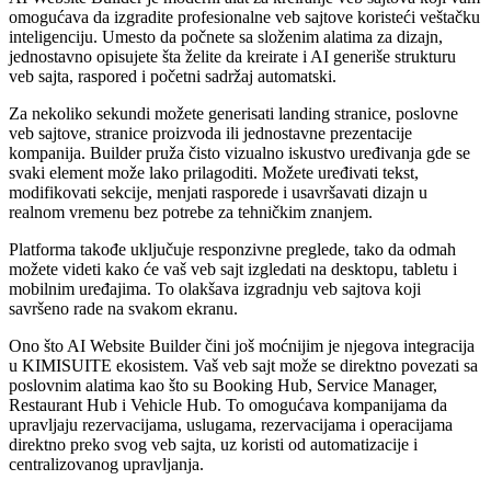
omogućava da izgradite profesionalne veb sajtove koristeći veštačku
inteligenciju. Umesto da počnete sa složenim alatima za dizajn,
jednostavno opisujete šta želite da kreirate i AI generiše strukturu
veb sajta, raspored i početni sadržaj automatski.
Za nekoliko sekundi možete generisati landing stranice, poslovne
veb sajtove, stranice proizvoda ili jednostavne prezentacije
kompanija. Builder pruža čisto vizualno iskustvo uređivanja gde se
svaki element može lako prilagoditi. Možete uređivati tekst,
modifikovati sekcije, menjati rasporede i usavršavati dizajn u
realnom vremenu bez potrebe za tehničkim znanjem.
Platforma takođe uključuje responzivne preglede, tako da odmah
možete videti kako će vaš veb sajt izgledati na desktopu, tabletu i
mobilnim uređajima. To olakšava izgradnju veb sajtova koji
savršeno rade na svakom ekranu.
Ono što AI Website Builder čini još moćnijim je njegova integracija
u KIMISUITE ekosistem. Vaš veb sajt može se direktno povezati sa
poslovnim alatima kao što su Booking Hub, Service Manager,
Restaurant Hub i Vehicle Hub. To omogućava kompanijama da
upravljaju rezervacijama, uslugama, rezervacijama i operacijama
direktno preko svog veb sajta, uz koristi od automatizacije i
centralizovanog upravljanja.