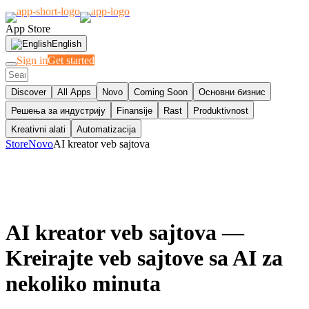
App Store
English
Sign in
Get started
Discover
All Apps
Novo
Coming Soon
Основни бизнис
Решења за индустрију
Finansije
Rast
Produktivnost
Kreativni alati
Automatizacija
Store
Novo
AI kreator veb sajtova
AI kreator veb sajtova
—
Kreirajte veb sajtove sa AI za
nekoliko minuta