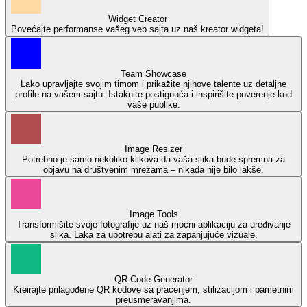
Widget Creator
Povećajte performanse vašeg veb sajta uz naš kreator widgeta!
Team Showcase
Lako upravljajte svojim timom i prikažite njihove talente uz detaljne
profile na vašem sajtu. Istaknite postignuća i inspirišite poverenje kod
vaše publike.
Image Resizer
Potrebno je samo nekoliko klikova da vaša slika bude spremna za
objavu na društvenim mrežama – nikada nije bilo lakše.
Image Tools
Transformišite svoje fotografije uz naš moćni aplikaciju za uređivanje
slika. Laka za upotrebu alati za zapanjujuće vizuale.
QR Code Generator
Kreirajte prilagođene QR kodove sa praćenjem, stilizacijom i pametnim
preusmeravanjima.