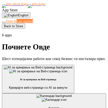
App Store
English
Sign in
Get started
Back to Store
НОВО ВО KIMISUITE?
6 apps
Почнете Овде
Шест есенцијални работи кои секој бизнис ги инсталира прво.
AI за креирање на Веб-страница
Креирајте веб-страници со AI за минути
Календар