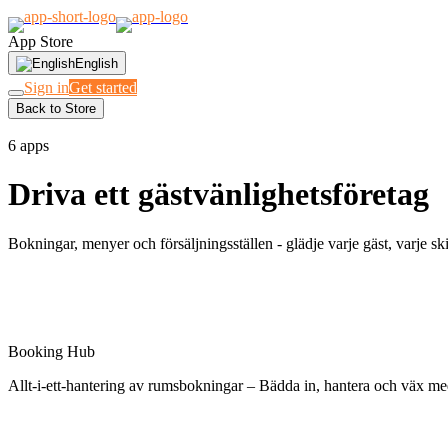
App Store
English
Sign in
Get started
Back to Store
HOTELL · RESTAURANGER · PLATSER
6 apps
Driva ett gästvänlighetsföretag
Bokningar, menyer och försäljningsställen - glädje varje gäst, varje ski
Spotlight
Booking Hub
Allt-i-ett-hantering av rumsbokningar – Bädda in, hantera och väx 