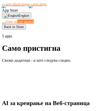
App Store
English
Sign in
Get started
Back to Store
НОВО & НАДОЛЕЗНО
5 apps
Само пристигна
Свежи додатоци - и што следува следно.
Свежи додатоци - и што следува следно.
AI за креирање на Веб-страница