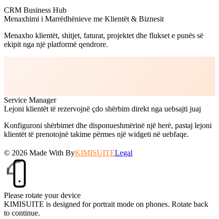
CRM Business Hub
Menaxhimi i Marrëdhënieve me Klientët & Biznesit
Menaxho klientët, shitjet, faturat, projektet dhe flukset e punës së
ekipit nga një platformë qendrore.
Service Manager
Lejoni klientët të rezervojnë çdo shërbim direkt nga uebsajti juaj
Konfiguroni shërbimet dhe disponueshmërinë një herë, pastaj lejoni
klientët të prenotojnë takime përmes një widgeti në uebfaqe.
© 2026
Made With
By
KIMISUITE
Legal
Please rotate your device
KIMISUITE is designed for portrait mode on phones. Rotate back
to continue.