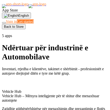
App Store
English
Sign in
Get started
Back to Store
KONCESIONARË & GARAZHE
5 apps
Ndërtuar për industrinë e
Automobilave
Inventari, rrjedha e klientëve, takimet e shërbimit - profesionistët e
autojave drejtojnë ditën e tyre me këtë grup.
Vehicle Hub
Vehicle Hub – Mënyra inteligjente për të shitur dhe menaxhuar
automjete
Zgjidhje gjithëpërfshirëse për menaxhimin dhe prezantimin e flotës