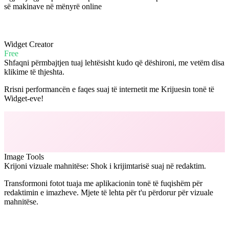
së makinave në mënyrë online
Widget Creator
Free
Shfaqni përmbajtjen tuaj lehtësisht kudo që dëshironi, me vetëm disa
klikime të thjeshta.
Rrisni performancën e faqes suaj të internetit me Krijuesin tonë të
Widget-eve!
Image Tools
Krijoni vizuale mahnitëse: Shok i krijimtarisë suaj në redaktim.
Transformoni fotot tuaja me aplikacionin tonë të fuqishëm për
redaktimin e imazheve. Mjete të lehta për t'u përdorur për vizuale
mahnitëse.